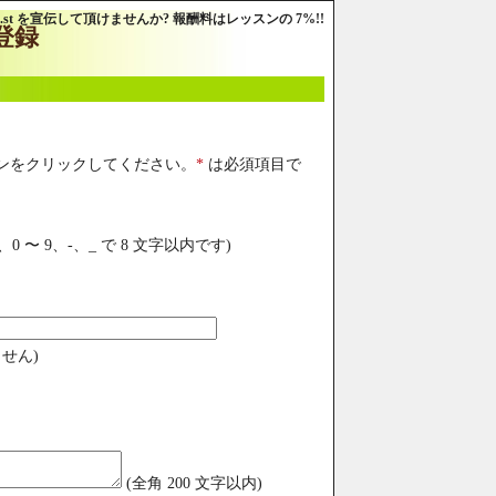
I.st を宣伝して頂けませんか? 報酬料はレッスンの 7%!!
登録
ンをクリックしてください。
*
は必須項目で
0 〜 9、-、_ で 8 文字以内です)
ません)
(全角 200 文字以内)