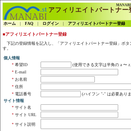
MANAB
アフィリエイトパートナー
ホーム
|
FAQ
|
ログイン
|
アフィリエイトパートナー登録
■アフィリエイトパートナー登録
下記の登録情報を記入し、「アフィリエイトパートナー登録」ボタ
す。
個人情報
*
希望ID
(使用できる文字は半角の a 〜 z、
*
E-mail
*
お名前
*
住所
*
電話番号
(ハイフン "-" は必要あり
サイト情報
*
サイト名
*
サイト URL
*
サイト説明